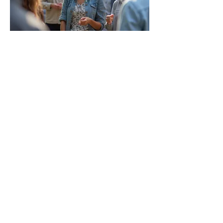
03.
Organización de
Eventos Corporativos
Diseñamos y ejecutamos experiencias
únicas para tus empleados, desde
jornadas de bienestar y salud hasta
actividades recreativas y de
integración. Mejoramos el ambiente
laboral y la cohesión de tu equipo.
Mostrar más
FONPARAISO 2026
Email
:
fonparaiso@gmail.com
fonparaiso@almacenesparaiso.com