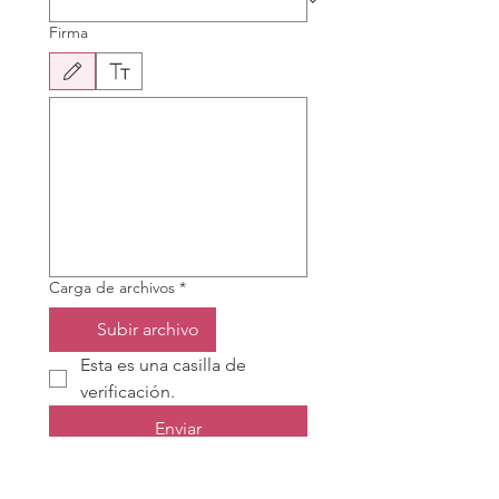
Firma
Modo de dibujo seleccionado. Para dibujar, necesitas un mouse o un panel táctil. Usa la 
Carga de archivos
*
Subir archivo
Esta es una casilla de 
verificación.
Enviar